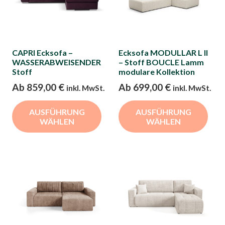
CAPRI Ecksofa –
Ecksofa MODULLAR L II
WASSERABWEISENDER
– Stoff BOUCLE Lamm
Stoff
modulare Kollektion
Ab
859,00
€
Ab
699,00
€
inkl. MwSt.
inkl. MwSt.
Dieses
Die
AUSFÜHRUNG
AUSFÜHRUNG
Produkt
Pro
WÄHLEN
WÄHLEN
weist
wei
mehrere
meh
Varianten
Var
auf.
auf.
Die
Die
Optionen
Opt
können
kön