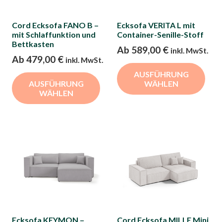
auf
auf
der
der
Cord Ecksofa FANO B –
Ecksofa VERITA L mit
Produktseite
Pro
mit Schlaffunktion und
Container-Senille-Stoff
gewählt
gew
Bettkasten
Ab
589,00
€
inkl. MwSt.
werden
we
Ab
479,00
€
inkl. MwSt.
Die
Dieses
AUSFÜHRUNG
Pro
AUSFÜHRUNG
WÄHLEN
Produkt
wei
WÄHLEN
weist
meh
mehrere
Var
Varianten
auf.
auf.
Die
Die
Opt
Optionen
kön
können
auf
auf
der
der
Pro
Ecksofa KEYMON –
Cord Ecksofa MILLE Mini