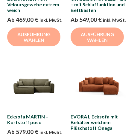
Produktseite
gew
Veloursgewebe extrem
– mit Schlaffunktion und
gewählt
weich
Bettkasten
we
werden
Ab
469,00
€
Ab
549,00
€
inkl. MwSt.
inkl. MwSt.
Dieses
Die
AUSFÜHRUNG
AUSFÜHRUNG
Produkt
Pro
WÄHLEN
WÄHLEN
weist
wei
mehrere
meh
Varianten
Var
auf.
auf.
Die
Die
Optionen
Opt
können
kön
auf
auf
der
der
Ecksofa MARTIN –
EVORA L Ecksofa mit
Produktseite
Pro
Kortstoff poso
Behälter weichem
gewählt
gew
Plüschstoff Onega
Ab
579,00
€
inkl. MwSt.