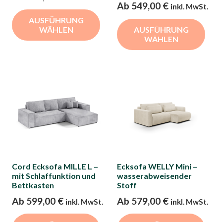
werden
we
Ab
549,00
€
inkl. MwSt.
Dieses
Die
AUSFÜHRUNG
Produkt
WÄHLEN
AUSFÜHRUNG
Pro
weist
WÄHLEN
wei
mehrere
meh
Varianten
Var
auf.
auf.
Die
Die
Optionen
Opt
können
kön
auf
auf
der
der
Produktseite
Cord Ecksofa MILLE L –
Ecksofa WELLY Mini –
Pro
gewählt
mit Schlaffunktion und
wasserabweisender
gew
Bettkasten
Stoff
werden
we
Ab
599,00
€
Ab
579,00
€
inkl. MwSt.
inkl. MwSt.
Dieses
Die