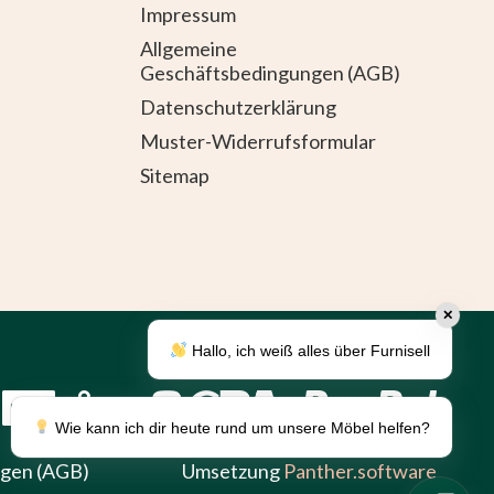
Impressum
Allgemeine
Geschäftsbedingungen (AGB)
Datenschutzerklärung
Muster-Widerrufsformular
Sitemap
✕
Hallo, ich weiß alles über Furnisell
Wie kann ich dir heute rund um unsere Möbel helfen?
ngen (AGB)
Umsetzung
Panther.software