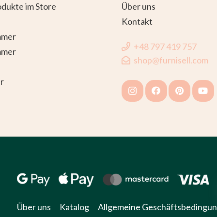
dukte im Store
Über uns
Kontakt
mmer
+48 797 419 757
mmer
shop@furnisell.com
r
Über uns
Katalog
Allgemeine Geschäftsbedingu