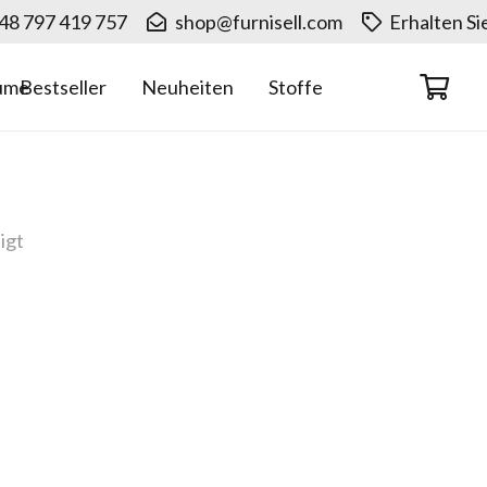
48 797 419 757
shop@furnisell.com
Erhalten S
Neuheiten
ume
Bestseller
Stoffe
igt