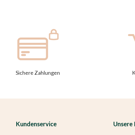
Die
Optionen
können
auf
der
Produktseite
gewählt
werden
Sichere Zahlungen
K
Kundenservice
Unsere 