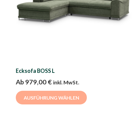
Ecksofa BOSS L
Ab
979,00
€
inkl. MwSt.
Dieses
AUSFÜHRUNG WÄHLEN
Produkt
weist
mehrere
Varianten
auf.