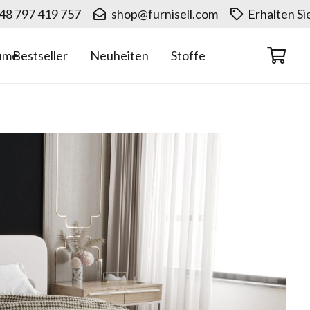
48 797 419 757
shop@furnisell.com
Erhalten S
Neuheiten
ume
Bestseller
Stoffe