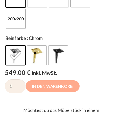
200x200
Beinfarbe
: Chrom
549,00
€
inkl. MwSt.
Gepolstertes
IN DEN WARENKORB
Bett
MARLO
-
Möchtest du das Möbelstück in einem
Bettwäschebehälter