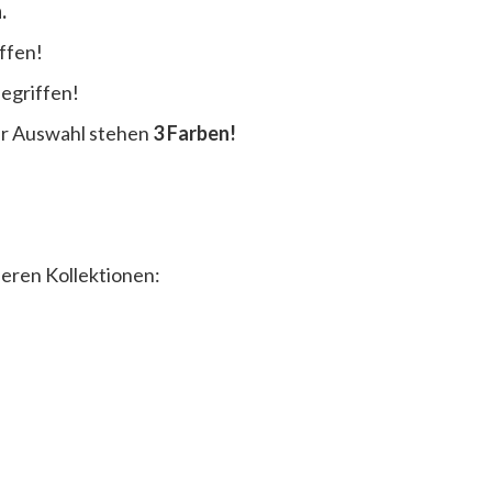
.
iffen!
begriffen!
ur Auswahl stehen
3 Farben!
eren Kollektionen: