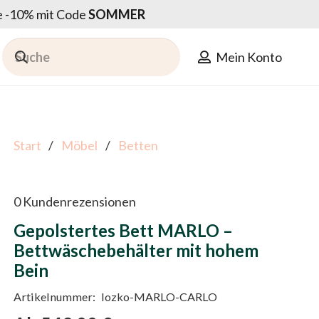
ie -10% mit Code
SOMMER
Mein Konto
Start
/
Möbel
/
Betten
0
Kundenrezensionen
Gepolstertes Bett MARLO –
Bettwäschebehälter mit hohem
Bein
Artikelnummer:
lozko-MARLO-CARLO