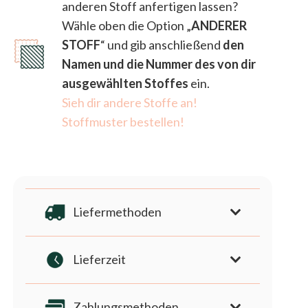
anderen Stoff anfertigen lassen?
mit
Wähle oben die Option „
ANDERER
hohem
STOFF
“ und gib anschließend
den
Bein
Namen und die Nummer des von dir
Menge
ausgewählten Stoffes
ein.
Sieh dir andere Stoffe an!
Stoffmuster bestellen!
Liefermethoden
Lieferzeit
Zahlungsmethoden