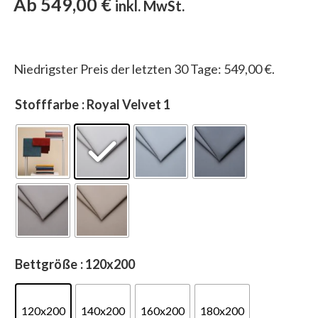
Ab
549,00
€
inkl. MwSt.
Niedrigster Preis der letzten 30 Tage:
549,00
€
.
Stofffarbe
: Royal Velvet 1
Bettgröße
: 120x200
120x200
140x200
160x200
180x200