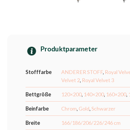
Produktparameter
Stofffarbe
ANDERER STOFF
,
Royal Velv
Velvet 2
,
Royal Velvet 3
Bettgröße
120×200
,
140×200
,
160×200
,
Beinfarbe
Chrom
,
Gold
,
Schwarzer
Breite
166/186/206/226/246 cm