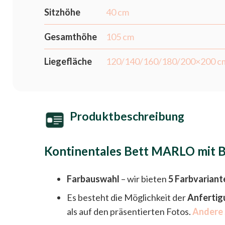
Sitzhöhe
40 cm
Gesamthöhe
105 cm
Liegefläche
120/140/160/180/200×200 c
Produktbeschreibung
Kontinentales Bett MARLO mit B
Farbauswahl
– wir bieten
5 Farbvariant
Es besteht die Möglichkeit der
Anfertig
als auf den präsentierten Fotos.
Andere 