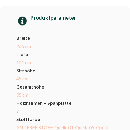
Produktparameter
Breite
266 cm
Tiefe
121 cm
Sitzhöhe
45 cm
Gesamthöhe
95 cm
Holzrahmen + Spanplatte
✓
Stofffarbe
ANDERER STOFF
,
Quelle 01
,
Quelle 05
,
Quelle