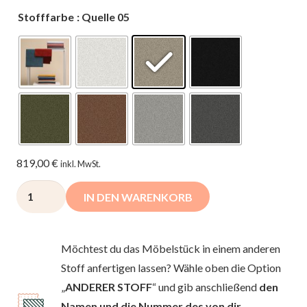
Stofffarbe
: Quelle 05
819,00
€
inkl. MwSt.
Schlafsofa
IN DEN WARENKORB
PILLOW
Premium
-
Möchtest du das Möbelstück in einem anderen
klappbar,
Stoff anfertigen lassen? Wähle oben die Option
hoher
„
ANDERER STOFF
“ und gib anschließend
den
Komfort,
Namen und die Nummer des von dir