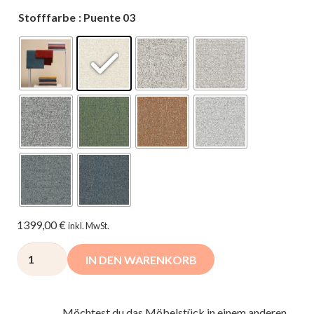
Stofffarbe
: Puente 03
1399,00
€
inkl. MwSt.
Posejdon
IN DEN WARENKORB
XL
Ecksofa
-
Möchtest du das Möbelstück in einem anderen