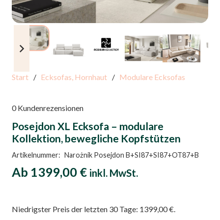
Start
/
Ecksofas, Hornhaut
/
Modulare Ecksofas
0
Kundenrezensionen
Posejdon XL Ecksofa – modulare
Kollektion, bewegliche Kopfstützen
Artikelnummer:
Narożnik Posejdon B+SI87+SI87+OT87+B
Ab
1399,00
€
inkl. MwSt.
Niedrigster Preis der letzten 30 Tage:
1399,00
€
.