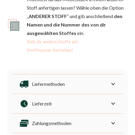
modulare
Stoff anfertigen lassen? Wähle oben die Option
Kollektion,
„
ANDERER STOFF
“ und gib anschließend
den
bewegliche
Namen und die Nummer des von dir
Kopfstützen
ausgewählten Stoffes
ein.
Menge
Sieh dir andere Stoffe an!
Stoffmuster bestellen!
Liefermethoden
Lieferzeit
Zahlungsmethoden