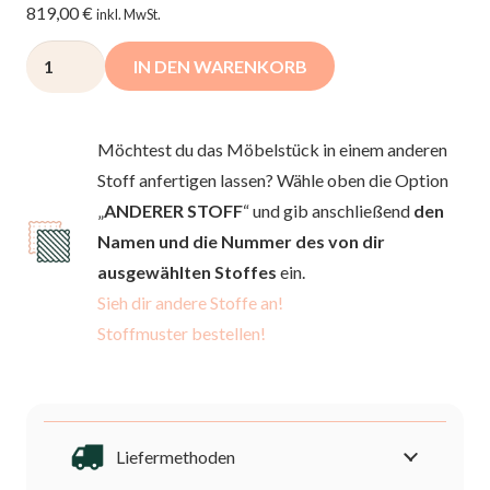
819,00
€
inkl. MwSt.
VERITA
IN DEN WARENKORB
U
Ecksofa
mit
Möchtest du das Möbelstück in einem anderen
Container-
Stoff anfertigen lassen? Wähle oben die Option
Senille-
„
ANDERER STOFF
“ und gib anschließend
den
Stoff
Namen und die Nummer des von dir
Menge
ausgewählten Stoffes
ein.
Sieh dir andere Stoffe an!
Stoffmuster bestellen!
Liefermethoden