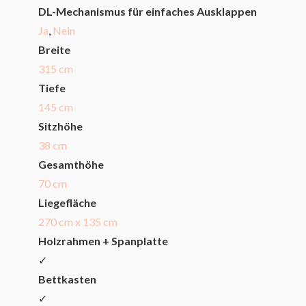
DL-Mechanismus für einfaches Ausklappen
Ja
,
Nein
Breite
315 cm
Tiefe
145 cm
Sitzhöhe
38 cm
Gesamthöhe
70 cm
Liegefläche
270 cm x 135 cm
Holzrahmen + Spanplatte
✓
Bettkasten
✓