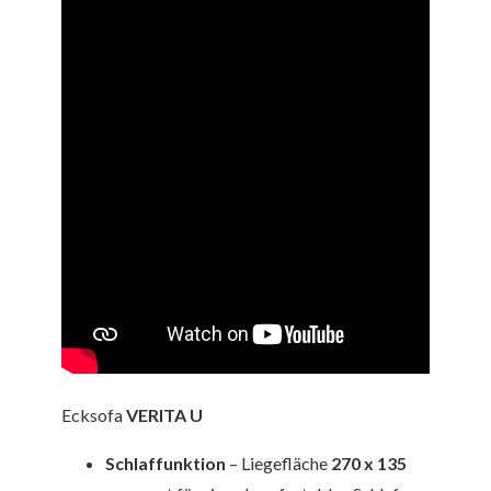
Ecksofa
VERITA
U
Schlaffunktion
– Liegefläche
270 x 135