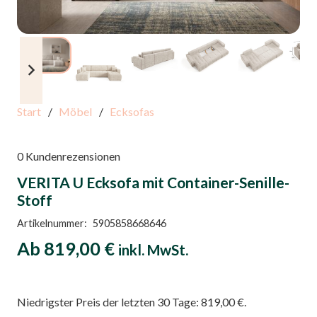
Start
/
Möbel
/
Ecksofas
0
Kundenrezensionen
VERITA U Ecksofa mit Container-Senille-
Stoff
Artikelnummer:
5905858668646
Ab
819,00
€
inkl. MwSt.
Niedrigster Preis der letzten 30 Tage:
819,00
€
.